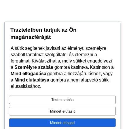
Tiszteletben tartjuk az Ön
magánszféráját
Pápai Lovas Club
A sütik segítenek javítani az élményt, személyre
szabott tartalmat szolgáltatni és elemezni a
Pápai Lovas Club weboldala
forgalmat. Kiválaszthatja, mely sütiket engedélyezi
a
Személyre szabás
gombra kattintva. Kattintson a
Mind elfogadása
gombra a hozzájáruláshoz, vagy
a
Mind elutasítása
gombra a nem alapvető sütik
Blog
Events
elutasításához.
About
Shop
FAQs
Patterns
Testreszabás
Authors
Themes
Mindet elutasít
Mindet elfogad
Twenty Twenty-Five
Designed with
WordPress